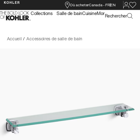
KOHLER
Où acheter
Canada
-
FR
EN
Collections
Salle de bain
Cuisine
More
Rechercher
Accueil
/
Accessoires de salle de bain