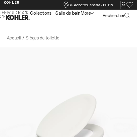
KOHLER
Où acheter
Canada
-
FR
EN
Collections
Salle de bain
More
Rechercher
Accueil
/
Sièges de toilette